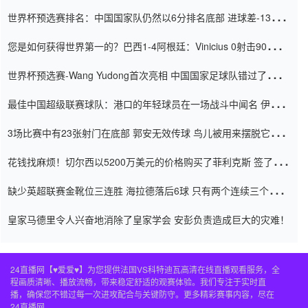
世界杯预选赛排名：中国国家队仍然以6分排名底部 进球差-13令人
震惊
您是如何获得世界第一的？巴西1-4阿根廷：Vinicius 0射击90分钟
内
世界杯预选赛-Wang Yudong首次亮相 中国国家足球队错过了世界
杯0-2
最佳中国超级联赛球队：港口的年轻球员在一场战斗中闻名 伊万放
弃了泰桑（Taishan）
3场比赛中有23张射门在底部 郭安无效传球 鸟儿被用来摆脱它
Setien痴迷于三名后卫
花钱找麻烦！切尔西以5200万美元的价格购买了菲利克斯 签了7年
并在半年内租了夏窗口
缺少英超联赛金靴位三连胜 海拉德落后6球 只有两个连续三个连续
三靴
皇家马德里令人兴奋地消除了皇家学会 安彭负责造成巨大的灾难！
24直播网【♥爱爱♥】为您提供法国VS科特迪瓦高清在线直播观看服务，全
程画质清晰、播放流畅，带来稳定舒适的观赛体验。我们专注于实时直
播，确保您不错过每一次进攻配合与关键防守。更多精彩赛事内容，尽在
24直播网。