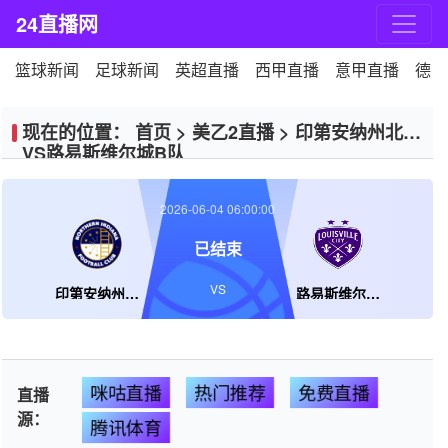
24直播网
篮球新闻
足球新闻
英超直播
西甲直播
意甲直播
德甲
现在的位置：
首页
>
美乙2直播
>
印第安纳州北部
VS路易斯维尔城B队
2026-06-04 06:00:00
已结束
VS
印第安纳州北部
路易斯维尔城B队
咪咕直播
热门推荐
免费直播
直播
源：
腾讯体育