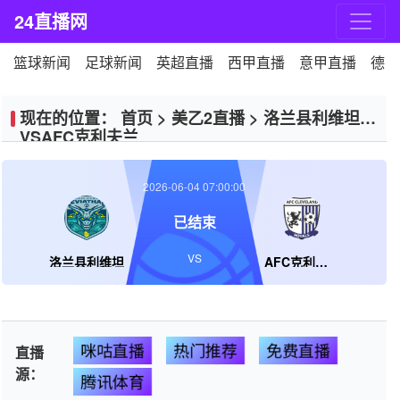
24直播网
篮球新闻
足球新闻
英超直播
西甲直播
意甲直播
德甲
现在的位置：
首页
>
美乙2直播
>
洛兰县利维坦
VSAFC克利夫兰
2026-06-04 07:00:00
已结束
VS
洛兰县利维坦
AFC克利夫兰
咪咕直播
热门推荐
免费直播
直播
源：
腾讯体育