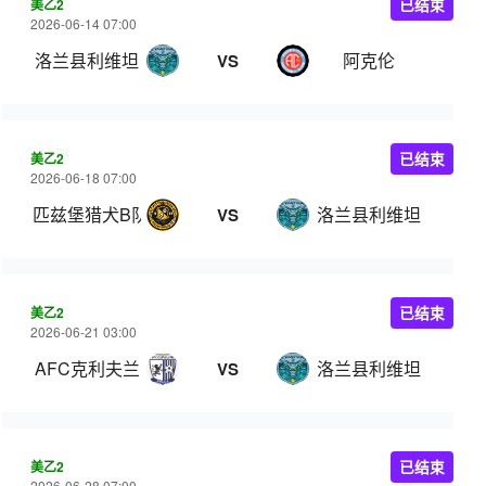
美乙2
已结束
2026-06-14 07:00
洛兰县利维坦
阿克伦
VS
美乙2
已结束
2026-06-18 07:00
匹兹堡猎犬B队
洛兰县利维坦
VS
美乙2
已结束
2026-06-21 03:00
AFC克利夫兰
洛兰县利维坦
VS
美乙2
已结束
2026-06-28 07:00