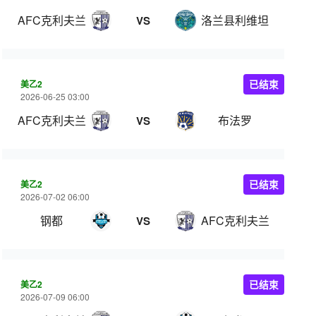
AFC克利夫兰
洛兰县利维坦
VS
美乙2
已结束
2026-06-25 03:00
AFC克利夫兰
布法罗
VS
美乙2
已结束
2026-07-02 06:00
钢都
AFC克利夫兰
VS
美乙2
已结束
2026-07-09 06:00