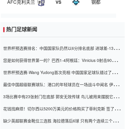
AFC克利夫兰
钢都
VS
热门足球新闻
世界杯预选赛排名：中国国家队仍然以6分排名底部 进球差-13令人
震惊
您是如何获得世界第一的？巴西1-4阿根廷：Vinicius 0射击90分钟
内
世界杯预选赛-Wang Yudong首次亮相 中国国家足球队错过了世界
杯0-2
最佳中国超级联赛球队：港口的年轻球员在一场战斗中闻名 伊万放
弃了泰桑（Taishan）
3场比赛中有23张射门在底部 郭安无效传球 鸟儿被用来摆脱它
Setien痴迷于三名后卫
花钱找麻烦！切尔西以5200万美元的价格购买了菲利克斯 签了7年
并在半年内租了夏窗口
缺少英超联赛金靴位三连胜 海拉德落后6球 只有两个连续三个连续
三靴