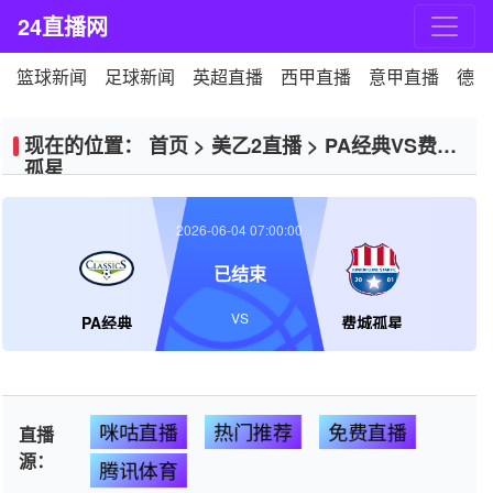
24直播网
篮球新闻
足球新闻
英超直播
西甲直播
意甲直播
德甲
现在的位置：
首页
>
美乙2直播
>
PA经典VS费城
孤星
2026-06-04 07:00:00
已结束
VS
PA经典
费城孤星
咪咕直播
热门推荐
免费直播
直播
源：
腾讯体育