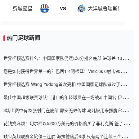
费城孤星
大洋城鲁瑞斯特尔斯
VS
热门足球新闻
世界杯预选赛排名：中国国家队仍然以6分排名底部 进球差-13令人
震惊
您是如何获得世界第一的？巴西1-4阿根廷：Vinicius 0射击90分钟
内
世界杯预选赛-Wang Yudong首次亮相 中国国家足球队错过了世界
杯0-2
最佳中国超级联赛球队：港口的年轻球员在一场战斗中闻名 伊万放
弃了泰桑（Taishan）
3场比赛中有23张射门在底部 郭安无效传球 鸟儿被用来摆脱它
Setien痴迷于三名后卫
花钱找麻烦！切尔西以5200万美元的价格购买了菲利克斯 签了7年
并在半年内租了夏窗口
缺少英超联赛金靴位三连胜 海拉德落后6球 只有两个连续三个连续