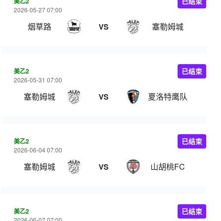
美乙2
已结束
2026-05-27 07:00
烟草路
塞勒姆城
VS
美乙2
已结束
2026-05-31 07:00
塞勒姆城
夏洛特鹰队
VS
美乙2
已结束
2026-06-04 07:00
塞勒姆城
山胡桃FC
VS
美乙2
已结束
2026-06-07 07:00