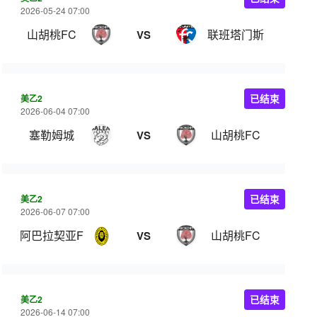
2026-05-24 07:00
山胡桃FC
联班塔门斯
VS
美乙2
已结束
2026-06-04 07:00
塞勒姆城
山胡桃FC
VS
美乙2
已结束
2026-06-07 07:00
阿巴拉契亚F
山胡桃FC
VS
美乙2
已结束
2026-06-14 07:00