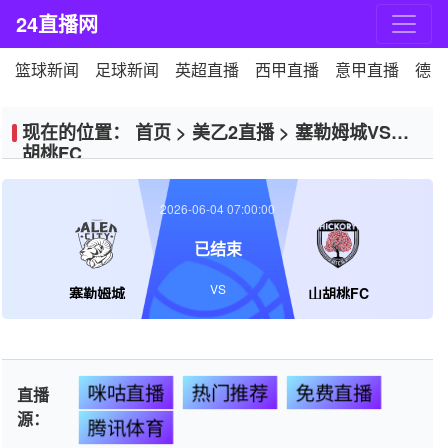
24直播网
篮球新闻
足球新闻
英超直播
西甲直播
意甲直播
德甲
现在的位置：
首页
>
美乙2直播
>
塞勒姆城VS山
胡桃FC
2026-06-04 07:00:00
已结束
VS
塞勒姆城
山胡桃FC
咪咕直播
热门推荐
免费直播
直播
源：
腾讯体育