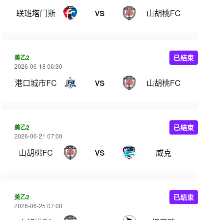
联班塔门斯
山胡桃FC
VS
美乙2
已结束
2026-06-18 06:30
港口城市FC
山胡桃FC
VS
美乙2
已结束
2026-06-21 07:00
山胡桃FC
威克
VS
美乙2
已结束
2026-06-25 07:00