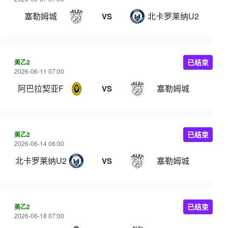
塞勒姆城
北卡罗莱纳U23
VS
美乙2
已结束
2026-06-11 07:00
阿巴拉契亚F
塞勒姆城
VS
美乙2
已结束
2026-06-14 06:00
北卡罗莱纳U23
塞勒姆城
VS
美乙2
已结束
2026-06-18 07:00