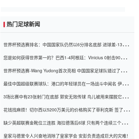
热门足球新闻
世界杯预选赛排名：中国国家队仍然以6分排名底部 进球差-13令人
震惊
您是如何获得世界第一的？巴西1-4阿根廷：Vinicius 0射击90分钟
内
世界杯预选赛-Wang Yudong首次亮相 中国国家足球队错过了世界
杯0-2
最佳中国超级联赛球队：港口的年轻球员在一场战斗中闻名 伊万放
弃了泰桑（Taishan）
3场比赛中有23张射门在底部 郭安无效传球 鸟儿被用来摆脱它
Setien痴迷于三名后卫
花钱找麻烦！切尔西以5200万美元的价格购买了菲利克斯 签了7年
并在半年内租了夏窗口
缺少英超联赛金靴位三连胜 海拉德落后6球 只有两个连续三个连续
三靴
皇家马德里令人兴奋地消除了皇家学会 安彭负责造成巨大的灾难！