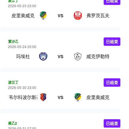
波兰丁
已结束
2026-05-23 23:00
皮里奥威克
弗罗茨瓦夫
VS
爱沙乙
已结束
2026-05-24 20:00
玛埃杜
威克伊勒特
VS
波兰丁
已结束
2026-05-30 23:00
韦尔科波尔斯基
皮里奥威克
VS
美乙2
已结束
2026-05-31 07:00