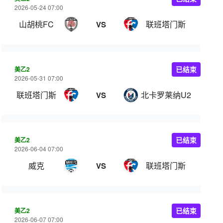
2026-05-24 07:00
山胡桃FC
联班塔门斯
VS
美乙2
已结束
2026-05-31 07:00
联班塔门斯
北卡罗莱纳U23
VS
美乙2
已结束
2026-06-04 07:00
威克
联班塔门斯
VS
美乙2
已结束
2026-06-07 07:00