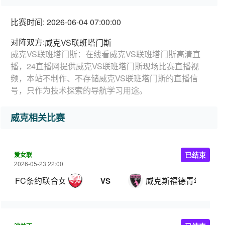
比赛时间: 2026-06-04 07:00:00
对阵双方:
威克VS联班塔门斯
威克VS联班塔门斯：在线看威克VS联班塔门斯高清直
播，24直播网提供威克VS联班塔门斯现场比赛直播视
频，本站不制作、不存储威克VS联班塔门斯的直播信
号，只作为技术探索的导航学习用途。
威克相关比赛
爱女联
已结束
2026-05-23 22:00
FC条约联合女足
威克斯福德青年女足
VS