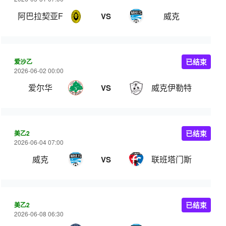
阿巴拉契亚F
威克
VS
爱沙乙
已结束
2026-06-02 00:00
爱尔华
威克伊勒特
VS
美乙2
已结束
2026-06-04 07:00
威克
联班塔门斯
VS
美乙2
已结束
2026-06-08 06:30