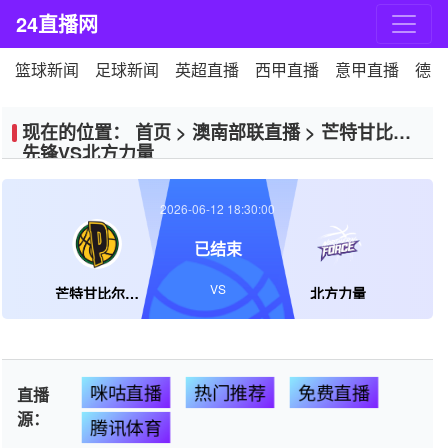
24直播网
篮球新闻
足球新闻
英超直播
西甲直播
意甲直播
德甲
现在的位置：
首页
>
澳南部联直播
>
芒特甘比尔
先锋VS北方力量
2026-06-12 18:30:00
已结束
VS
芒特甘比尔先锋
北方力量
咪咕直播
热门推荐
免费直播
直播
源：
腾讯体育