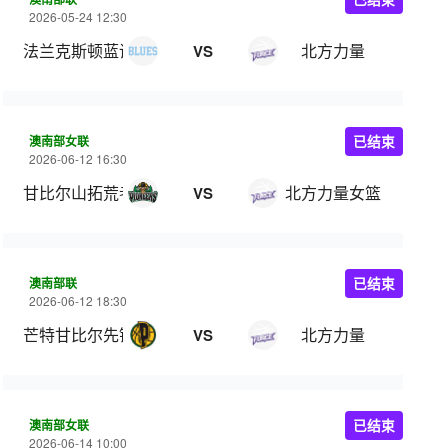
2026-05-24 12:30
法兰克斯顿蓝调
北方力量
VS
澳南部女联
已结束
2026-06-12 16:30
甘比尔山拓荒者女篮
北方力量女篮
VS
澳南部联
已结束
2026-06-12 18:30
芒特甘比尔先锋
北方力量
VS
澳南部女联
已结束
2026-06-14 10:00