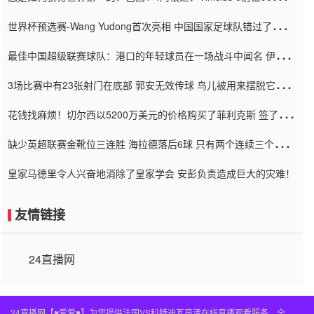
内
世界杯预选赛-Wang Yudong首次亮相 中国国家足球队错过了世界
杯0-2
最佳中国超级联赛球队：港口的年轻球员在一场战斗中闻名 伊万放
弃了泰桑（Taishan）
3场比赛中有23张射门在底部 郭安无效传球 鸟儿被用来摆脱它
Setien痴迷于三名后卫
花钱找麻烦！切尔西以5200万美元的价格购买了菲利克斯 签了7年
并在半年内租了夏窗口
缺少英超联赛金靴位三连胜 海拉德落后6球 只有两个连续三个连续
三靴
皇家马德里令人兴奋地消除了皇家学会 安彭负责造成巨大的灾难！
友情链接
24直播网
24直播网【♥爱爱♥】为您提供法国VS科特迪瓦高清在线直播观看服务，全