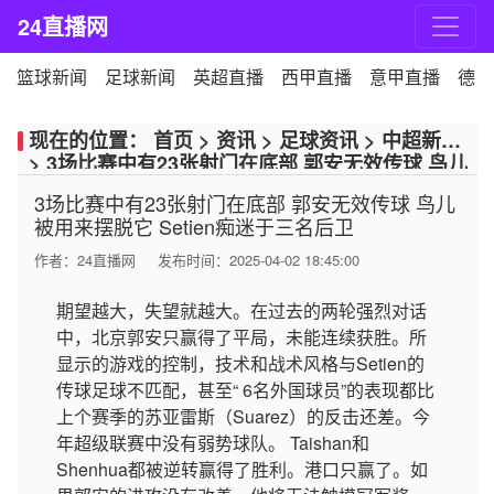
24直播网
篮球新闻
足球新闻
英超直播
西甲直播
意甲直播
德甲
现在的位置：
首页
>
资讯
>
足球资讯
>
中超新闻
>
3场比赛中有23张射门在底部 郭安无效传球 鸟儿
被用来摆脱它 Setien痴迷于三名后卫
3场比赛中有23张射门在底部 郭安无效传球 鸟儿
被用来摆脱它 Setien痴迷于三名后卫
作者：
24直播网
发布时间：2025-04-02 18:45:00
期望越大，失望就越大。在过去的两轮强烈对话
中，北京郭安只赢得了平局，未能连续获胜。所
显示的游戏的控制，技术和战术风格与Setien的
传球足球不匹配，甚至“ 6名外国球员”的表现都比
上个赛季的苏亚雷斯（Suarez）的反击还差。今
年超级联赛中没有弱势球队。 Taishan和
Shenhua都被逆转赢得了胜利。港口只赢了。如