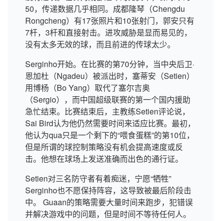
50，传递数据几乎相同。成都隆琴（Chengdu
Rongcheng）有17张照片和10张射门，郭安只有
7杆，3杆和直接射击。进攻威胁是显而易见的，
没有太多无效的球，而且前进的传球太少。
Serginho开始。在比赛的第70分钟，当中央后卫·
恩加杜（Ngadeu）被派出时，塞蒂安（Setien）
用博杨（Bo Yang）取代了塞尔吉奥
（Sergio），而中国超级联赛的第一个国内援助
急忙结束。比赛结束后，主教练Setien评论说，
Sai Bird认为他仍然需要时间来适应比赛。最初，
他认为qua只是一个剩下的“喂食蛋糕”的第10位，
但是所谓的球控制策略没有机会提高速度或反
击。他想在球场上发送准确而出色的通行证。
Setien对三名防守者有着痴迷，宁愿“牺牲”
Serginho也不愿保持阵容，这导致被最后阶段击
中。 Guaan的策略需要大量时间来跑步，犯错误
并解决游戏中的问题，但是时间不等待任何人。