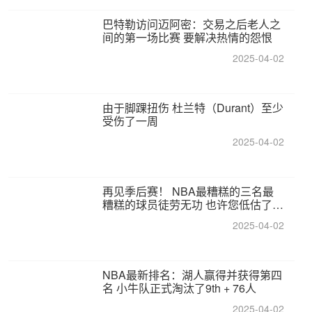
巴特勒访问迈阿密：交易之后老人之
间的第一场比赛 要解决热情的怨恨
2025-04-02
由于脚踝扭伤 杜兰特（Durant）至少
受伤了一周
2025-04-02
再见季后赛！ NBA最糟糕的三名最
糟糕的球员徒劳无功 也许您低估了硬
化
2025-04-02
NBA最新排名：湖人赢得并获得第四
名 小牛队正式淘汰了9th + 76人
2025-04-02