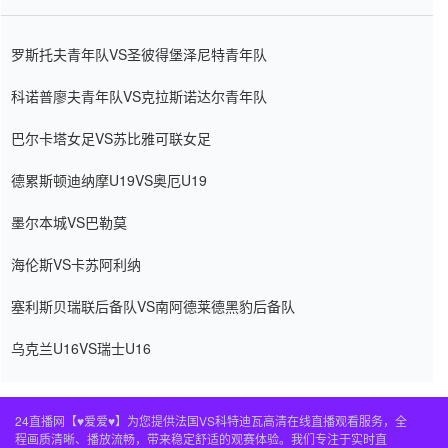
罗斯托夫青年队VS圣彼得堡泽尼特青年队
科诺普廖夫青年队VS克拉斯诺达尔青年队
巴尔卡塔女足VS苏比雅可联女足
德累斯顿迪纳摩U19VS奥厄U19
墨尔本城VS巴勒莫
海伦斯VS卡苏阿利纳
塞利斯贝瑞联后备队VS南阿德莱德黑豹后备队
乌克兰U16VS瑞士U16
24直播网【♥爱爱♥】为您提供法国VS科特迪瓦高清在线直播观看服务，全
程画质清晰、播放流畅，带来稳定舒适的观赛体验。我们专注于实时直