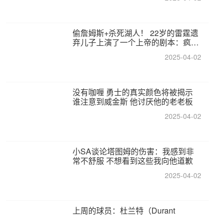
偷詹姆斯+杀死湖人！ 22岁的雷霆遗
弃儿子上演了一个上帝的剧本：疯狂
的反击争夺1亿元人民币的合同
2025-04-02
没有咖喱 勇士的真实颜色将被揭示
谁注意到威金斯 他讨厌他的老老板
2025-04-02
小SA谈论塔图姆的伤害：我感到非
常不舒服 不想看到这些我向他道歉
2025-04-02
上周的球员：杜兰特（Durant