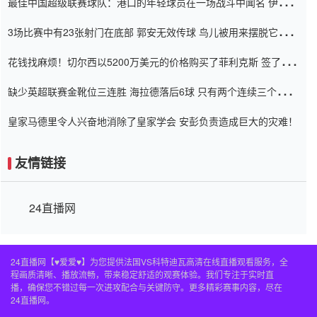
最佳中国超级联赛球队：港口的年轻球员在一场战斗中闻名 伊万放
弃了泰桑（Taishan）
3场比赛中有23张射门在底部 郭安无效传球 鸟儿被用来摆脱它
Setien痴迷于三名后卫
花钱找麻烦！切尔西以5200万美元的价格购买了菲利克斯 签了7年
并在半年内租了夏窗口
缺少英超联赛金靴位三连胜 海拉德落后6球 只有两个连续三个连续
三靴
皇家马德里令人兴奋地消除了皇家学会 安彭负责造成巨大的灾难！
友情链接
24直播网
24直播网【♥爱爱♥】为您提供法国VS科特迪瓦高清在线直播观看服务，全
程画质清晰、播放流畅，带来稳定舒适的观赛体验。我们专注于实时直
播，确保您不错过每一次进攻配合与关键防守。更多精彩赛事内容，尽在
24直播网。