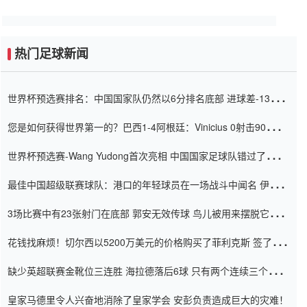
热门足球新闻
世界杯预选赛排名：中国国家队仍然以6分排名底部 进球差-13令人
震惊
您是如何获得世界第一的？巴西1-4阿根廷：Vinicius 0射击90分钟
内
世界杯预选赛-Wang Yudong首次亮相 中国国家足球队错过了世界
杯0-2
最佳中国超级联赛球队：港口的年轻球员在一场战斗中闻名 伊万放
弃了泰桑（Taishan）
3场比赛中有23张射门在底部 郭安无效传球 鸟儿被用来摆脱它
Setien痴迷于三名后卫
花钱找麻烦！切尔西以5200万美元的价格购买了菲利克斯 签了7年
并在半年内租了夏窗口
缺少英超联赛金靴位三连胜 海拉德落后6球 只有两个连续三个连续
三靴
皇家马德里令人兴奋地消除了皇家学会 安彭负责造成巨大的灾难！