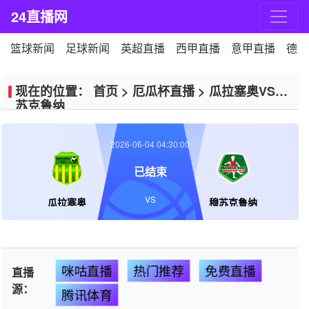
24直播网
篮球新闻
足球新闻
英超直播
西甲直播
意甲直播
德甲
现在的位置：
首页
>
厄瓜杯直播
>
瓜拉塞奥VS穆
苏克鲁纳
2026-06-04 04:30:00
已结束
VS
瓜拉塞奥
穆苏克鲁纳
咪咕直播
热门推荐
免费直播
直播
源：
腾讯体育