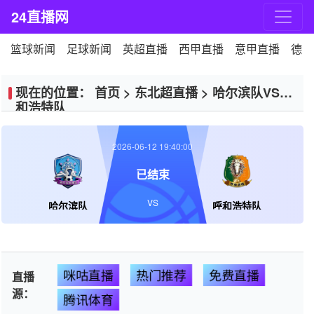
24直播网
篮球新闻
足球新闻
英超直播
西甲直播
意甲直播
德甲
现在的位置：
首页
>
东北超直播
>
哈尔滨队VS呼
和浩特队
2026-06-12 19:40:00
已结束
VS
哈尔滨队
呼和浩特队
咪咕直播
热门推荐
免费直播
直播
源：
腾讯体育