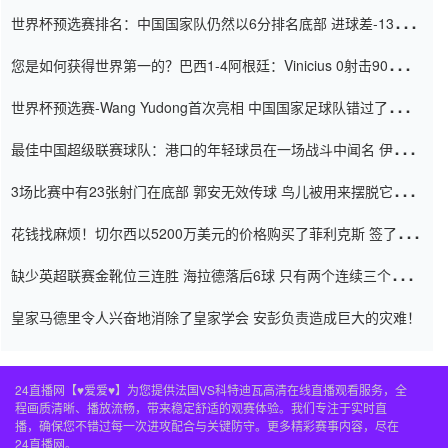
世界杯预选赛排名：中国国家队仍然以6分排名底部 进球差-13令人
震惊
您是如何获得世界第一的？巴西1-4阿根廷：Vinicius 0射击90分钟
内
世界杯预选赛-Wang Yudong首次亮相 中国国家足球队错过了世界
杯0-2
最佳中国超级联赛球队：港口的年轻球员在一场战斗中闻名 伊万放
弃了泰桑（Taishan）
3场比赛中有23张射门在底部 郭安无效传球 鸟儿被用来摆脱它
Setien痴迷于三名后卫
花钱找麻烦！切尔西以5200万美元的价格购买了菲利克斯 签了7年
并在半年内租了夏窗口
缺少英超联赛金靴位三连胜 海拉德落后6球 只有两个连续三个连续
三靴
皇家马德里令人兴奋地消除了皇家学会 安彭负责造成巨大的灾难！
24直播网【♥爱爱♥】为您提供法国VS科特迪瓦高清在线直播观看服务，全
程画质清晰、播放流畅，带来稳定舒适的观赛体验。我们专注于实时直
播，确保您不错过每一次进攻配合与关键防守。更多精彩赛事内容，尽在
24直播网。