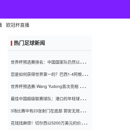
播
欧冠杯直播
热门足球新闻
世界杯预选赛排名：中国国家队仍然以6分
排名底部 进球差-13令人震惊
您是如何获得世界第一的？巴西1-4阿根
廷：Vinicius 0射击90分钟内
世界杯预选赛-Wang Yudong首次亮相 中国
国家足球队错过了世界杯0-2
最佳中国超级联赛球队：港口的年轻球员在
一场战斗中闻名 伊万放弃了泰桑
3场比赛中有23张射门在底部 郭安无效传球
（Taishan）
鸟儿被用来摆脱它 Setien痴迷于三名后卫
花钱找麻烦！切尔西以5200万美元的价格
购买了菲利克斯 签了7年 并在半年内租了夏