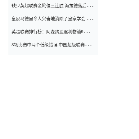
缺少英超联赛金靴位三连胜 海拉德落后6球
窗口
只有两个连续三个连续三靴
皇家马德里令人兴奋地消除了皇家学会 安
彭负责造成巨大的灾难！
英超联赛排行榜：阿森纳追逐利物浦9分 曼
联连续三件坏事
3场比赛中两个低级错误 中国超级联赛的前
守门员很老 是时候让位了 最好的继任者出
现