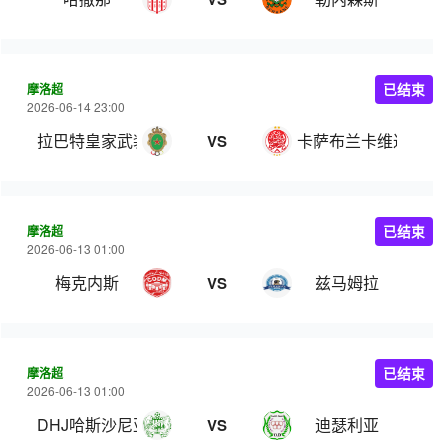
摩洛超
已结束
2026-06-14 23:00
拉巴特皇家武装
卡萨布兰卡维达德
VS
摩洛超
已结束
2026-06-13 01:00
梅克内斯
兹马姆拉
VS
摩洛超
已结束
2026-06-13 01:00
DHJ哈斯沙尼亚
迪瑟利亚
VS