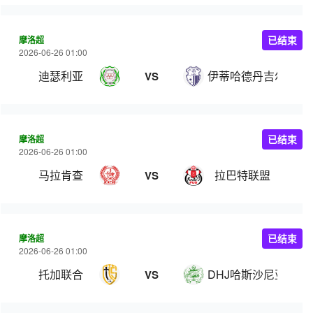
摩洛超
已结束
2026-06-26 01:00
迪瑟利亚
伊蒂哈德丹吉尔
VS
摩洛超
已结束
2026-06-26 01:00
马拉肯查
拉巴特联盟
VS
摩洛超
已结束
2026-06-26 01:00
托加联合
DHJ哈斯沙尼亚
VS