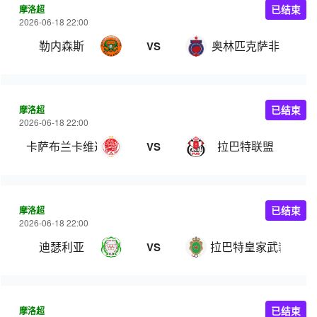
摩洛超
已结束
2026-06-18 22:00
勒内森斯
奥林匹克萨非
VS
摩洛超
已结束
2026-06-18 22:00
卡萨布兰卡维达德
拉巴特联盟
VS
摩洛超
已结束
2026-06-18 22:00
迪瑟利亚
拉巴特皇家武装
VS
摩洛超
已结束