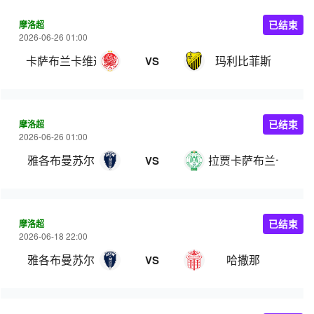
摩洛超
已结束
2026-06-26 01:00
卡萨布兰卡维达德
玛利比菲斯
VS
摩洛超
已结束
2026-06-26 01:00
雅各布曼苏尔
拉贾卡萨布兰卡竞技
VS
摩洛超
已结束
2026-06-18 22:00
雅各布曼苏尔
哈撒那
VS