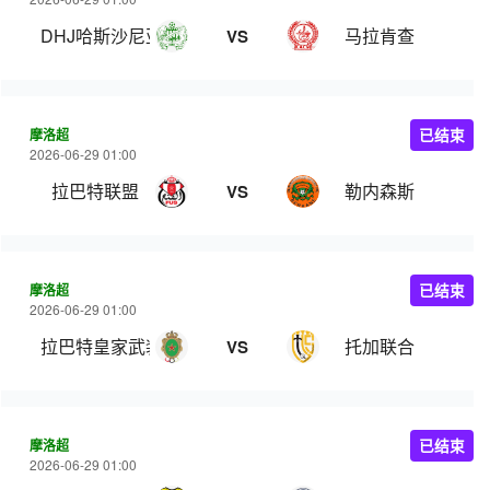
DHJ哈斯沙尼亚
马拉肯查
VS
摩洛超
已结束
2026-06-29 01:00
拉巴特联盟
勒内森斯
VS
摩洛超
已结束
2026-06-29 01:00
拉巴特皇家武装
托加联合
VS
摩洛超
已结束
2026-06-29 01:00