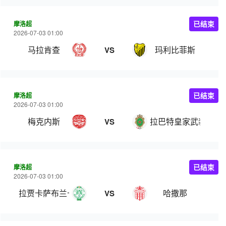
摩洛超
已结束
2026-07-03 01:00
马拉肯查
玛利比菲斯
VS
摩洛超
已结束
2026-07-03 01:00
梅克内斯
拉巴特皇家武装
VS
摩洛超
已结束
2026-07-03 01:00
拉贾卡萨布兰卡竞技
哈撒那
VS