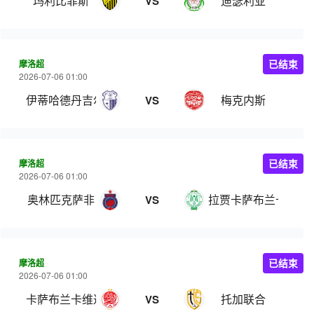
玛利比菲斯
迪瑟利亚
VS
摩洛超
已结束
2026-07-06 01:00
伊蒂哈德丹吉尔
梅克内斯
VS
摩洛超
已结束
2026-07-06 01:00
奥林匹克萨非
拉贾卡萨布兰卡竞技
VS
摩洛超
已结束
2026-07-06 01:00
卡萨布兰卡维达德
托加联合
VS