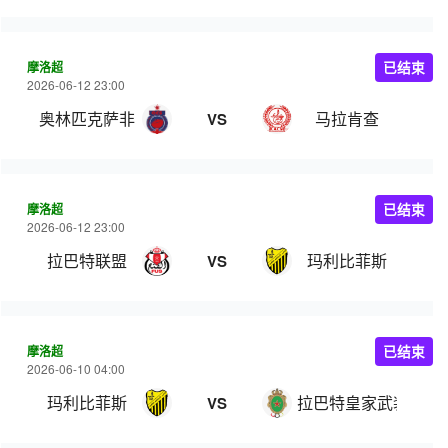
摩洛超
已结束
2026-06-12 23:00
奥林匹克萨非
马拉肯查
VS
摩洛超
已结束
2026-06-12 23:00
拉巴特联盟
玛利比菲斯
VS
摩洛超
已结束
2026-06-10 04:00
玛利比菲斯
拉巴特皇家武装
VS