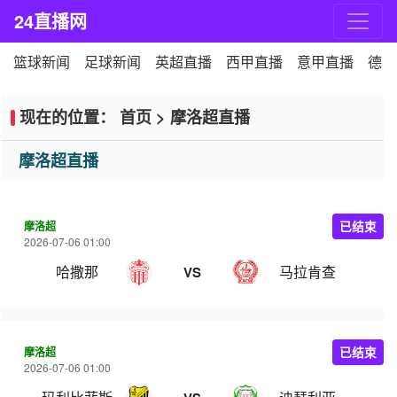
24直播网
篮球新闻
足球新闻
英超直播
西甲直播
意甲直播
德甲
现在的位置：
首页
>
摩洛超直播
摩洛超直播
摩洛超
已结束
2026-07-06 01:00
哈撒那
马拉肯查
VS
摩洛超
已结束
2026-07-06 01:00