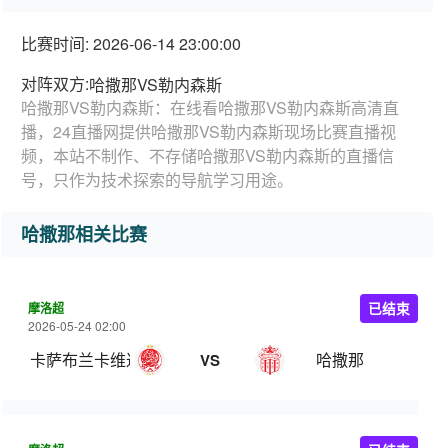
比赛时间: 2026-06-14 23:00:00
对阵双方:
哈撒那VS勒内森斯
哈撒那VS勒内森斯：在线看哈撒那VS勒内森斯高清直
播，24直播网提供哈撒那VS勒内森斯现场比赛直播视
频，本站不制作、不存储哈撒那VS勒内森斯的直播信
号，只作为技术探索的导航学习用途。
哈撒那相关比赛
摩洛超
已结束
2026-05-24 02:00
卡萨布兰卡维达德
哈撒那
VS