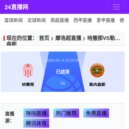
24直播网
篮球新闻
足球新闻
英超直播
西甲直播
意甲直播
德甲
现在的位置：
首页
>
摩洛超直播
>
哈撒那VS勒内
森斯
2026-06-14 23:00:00
已结束
VS
哈撒那
勒内森斯
咪咕直播
热门推荐
免费直播
直播
源：
腾讯体育