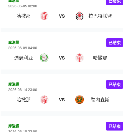
摩洛超
已结束
2026-06-05 02:00
哈撒那
拉巴特联盟
VS
摩洛超
已结束
2026-06-09 04:00
迪瑟利亚
哈撒那
VS
摩洛超
已结束
2026-06-14 23:00
哈撒那
勒内森斯
VS
摩洛超
已结束
2026-06-18 22:00