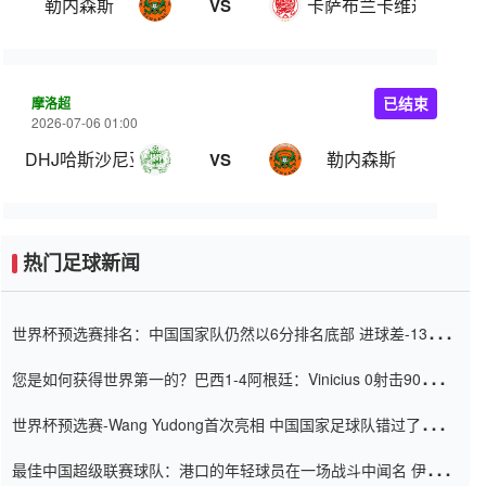
勒内森斯
卡萨布兰卡维达德
VS
摩洛超
已结束
2026-07-06 01:00
DHJ哈斯沙尼亚
勒内森斯
VS
热门足球新闻
世界杯预选赛排名：中国国家队仍然以6分排名底部 进球差-13令人
震惊
您是如何获得世界第一的？巴西1-4阿根廷：Vinicius 0射击90分钟
内
世界杯预选赛-Wang Yudong首次亮相 中国国家足球队错过了世界
杯0-2
最佳中国超级联赛球队：港口的年轻球员在一场战斗中闻名 伊万放